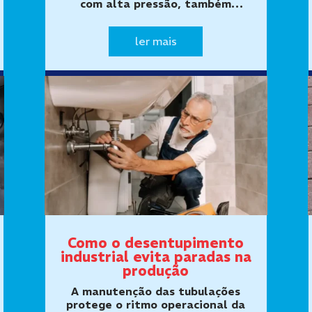
com alta pressão, também
conhecido como hidrojateamento,
utiliza jatos de água direcionados
ler mais
para desagregar e remover
materiais acumulados no interior
das tubulações. …
Como o desentupimento
industrial evita paradas na
produção
A manutenção das tubulações
protege o ritmo operacional da