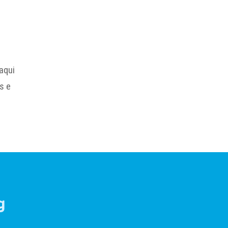
aqui
s e
g