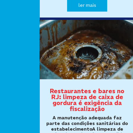
gordura para franquias e redes de
ler mais
alimentação precisa seguir um
procedimento uniforme.
Restaurantes, lanchonetes,
cafeterias, padarias e cozinhas…
Restaurantes e bares no
RJ: limpeza de caixa de
gordura é exigência da
fiscalização
A manutenção adequada faz
parte das condições sanitárias do
estabelecimentoA limpeza de