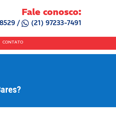
Fale conosco:
-8529
/
(21) 97233-7491
Atendimento ao Cliente:
(21) 2597-1824
CONTATO
Bares?