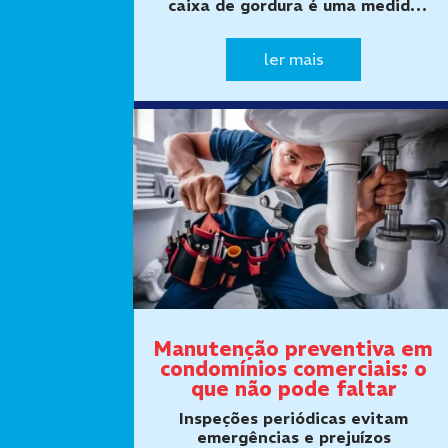
caixa de gordura é uma medida
essencial para restaurantes,
bares, lanchonetes, padarias,
ler mais
cozinhas industriais e outros
negócios que preparam alimentos.
O equipame…
Manutenção preventiva em
condomínios comerciais: o
que não pode faltar
Inspeções periódicas evitam
emergências e prejuízos