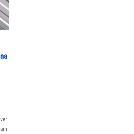
ena
over
ltam