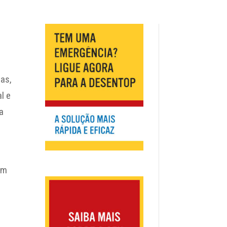
ras,
l e
a
ém