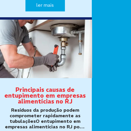
destinação dos resíduosOs laudos
ler mais
técnicos de limpeza de fossas e
caixas de gordura ajudam
empresas, condomínios, res…
Principais causas de
entupimento em empresas
alimentícias no RJ
Resíduos da produção podem
comprometer rapidamente as
tubulaçõesO entupimento em
empresas alimentícias no RJ pode