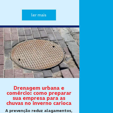
afetar cozinhas industriais,
restaurantes, padarias,
lanchonetes, supermercados,
ler mais
fábricas e outros
estabelecimentos que manipulam
alimen…
Drenagem urbana e
comércio: como preparar
sua empresa para as
chuvas no inverno carioca
A prevenção reduz alagamentos,