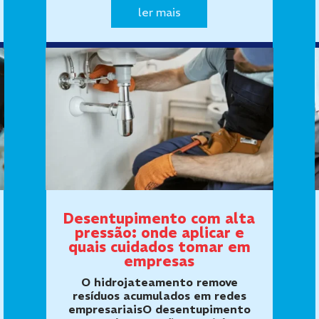
higiene, salubridade e
ler mais
funcionamento dos ambientes
utilizados por hóspedes e
funcionários. Ness…
Desentupimento com alta
pressão: onde aplicar e
quais cuidados tomar em
empresas
O hidrojateamento remove
resíduos acumulados em redes
empresariaisO desentupimento