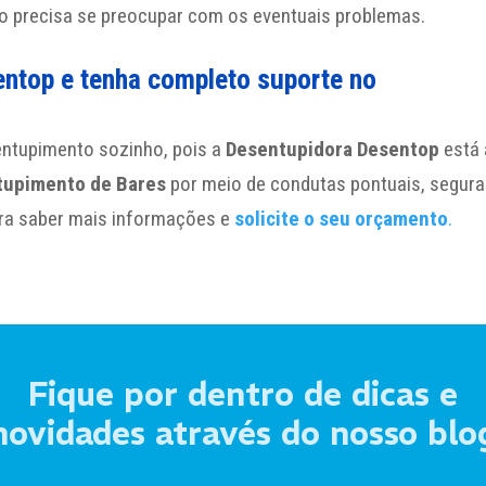
o precisa se preocupar com os eventuais problemas.
entop e tenha completo suporte no
entupimento sozinho, pois a
Desentupidora Desentop
está 
tupimento de Bares
por meio de condutas pontuais, segura
ra saber mais informações e
solicite o seu orçamento
.
Fique por dentro de dicas e
novidades através do nosso blo