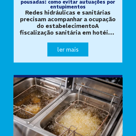
pousadas: como evitar autuações por
entupimentos
Redes hidráulicas e sanitárias
precisam acompanhar a ocupação
do estabelecimentoA
fiscalização sanitária em hotéis e
pousadas pode avaliar as
condições de higiene,
ler mais
salubridade e funcionamento dos
ambientes utilizados por
hóspedes e funcionários. Ness…