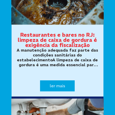
Restaurantes e bares no RJ:
limpeza de caixa de gordura é
exigência da fiscalização
A manutenção adequada faz parte das
condições sanitárias do
estabelecimentoA limpeza de caixa de
gordura é uma medida essencial para
restaurantes, bares, lanchonetes,
padarias, cozinhas industriais e outros
negócios que preparam alimentos. O
equipame…
ler mais