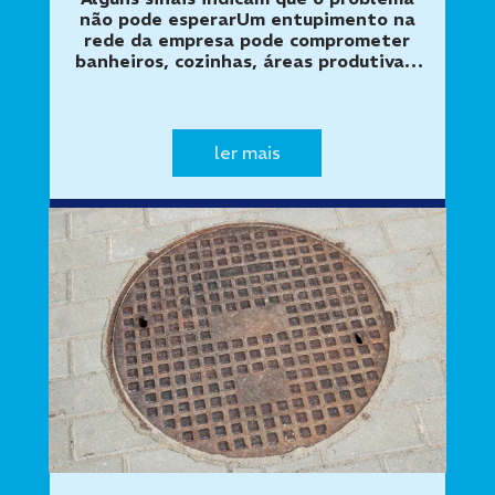
não pode esperarUm entupimento na
rede da empresa pode comprometer
banheiros, cozinhas, áreas produtivas,
sistemas de esgoto e pontos de
atendimento ao público. Quando o
escoamento deixa de funcionar
corretamente,…
ler mais