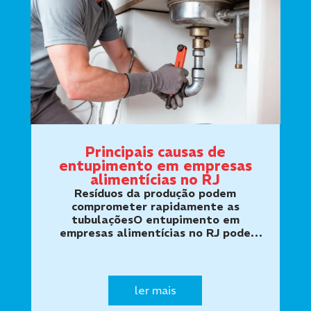
Principais causas de
entupimento em empresas
alimentícias no RJ
Resíduos da produção podem
comprometer rapidamente as
tubulaçõesO entupimento em
empresas alimentícias no RJ pode
afetar cozinhas industriais,
restaurantes, padarias, lanchonetes,
supermercados, fábricas e outros
estabelecimentos que manipulam
ler mais
alimen…