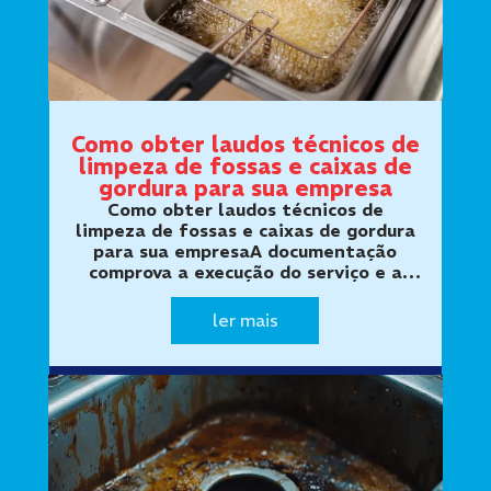
Como obter laudos técnicos de
limpeza de fossas e caixas de
gordura para sua empresa
Como obter laudos técnicos de
limpeza de fossas e caixas de gordura
para sua empresaA documentação
comprova a execução do serviço e a
destinação dos resíduosOs laudos
técnicos de limpeza de fossas e caixas
ler mais
de gordura ajudam empresas,
condomínios, res…