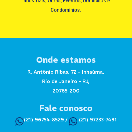
Industriais, Obras, Eventos, Domicílios e
Condomínios.
Onde estamos
R. Antônio Ribas, 72 - Inhaúma,
Rio de Janeiro - RJ,
20765-200
Fale conosco
(21) 96754-8529
/
(21) 97233-7491