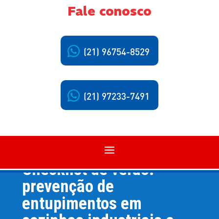
Fale conosco
(21) 96754-8529
Atendimento ao Cliente:
(21) 2597-1824
(21) 97233-7491
Checklist de verão:
prevenção de
entupimentos em