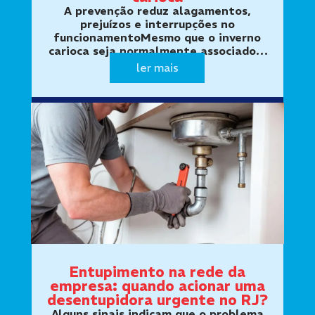
A prevenção reduz alagamentos,
prejuízos e interrupções no
funcionamentoMesmo que o inverno
carioca seja normalmente associado a
períodos mais secos, a passagem de
ler mais
frentes frias pode provocar chuvas
intensas em pouco tempo. Em áreas
urbanas com grand…
Entupimento na rede da
empresa: quando acionar uma
desentupidora urgente no RJ?
Alguns sinais indicam que o problema