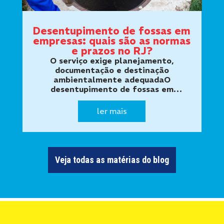
Desentupimento de fossas em
empresas: quais são as normas
e prazos no RJ?
O serviço exige planejamento,
documentação e destinação
ambientalmente adequadaO
desentupimento de fossas em
empresas não deve ser realizado
apenas quando surgem
ler mais
transbordamentos, mau cheiro ou
retorno de esgoto. Estabelecimentos
comerciais, indústri…
Veja todas as matérias do blog