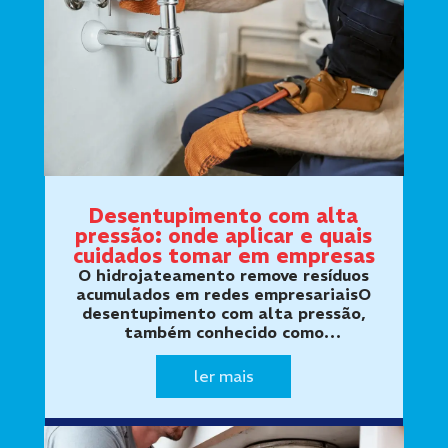
Desentupimento com alta
pressão: onde aplicar e quais
cuidados tomar em empresas
O hidrojateamento remove resíduos
acumulados em redes empresariaisO
desentupimento com alta pressão,
também conhecido como
hidrojateamento, utiliza jatos de água
direcionados para desagregar e
ler mais
remover materiais acumulados no
interior das tubulações. …