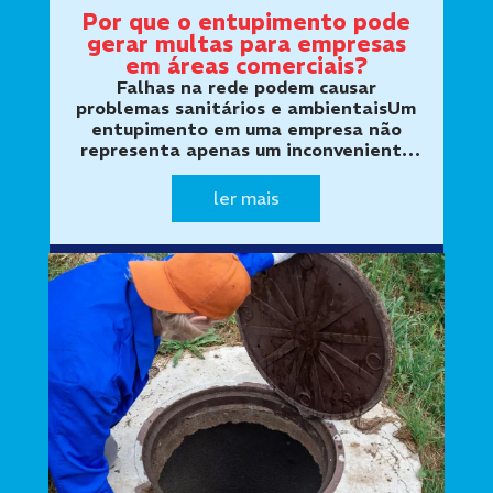
Por que o entupimento pode
gerar multas para empresas
em áreas comerciais?
Falhas na rede podem causar
problemas sanitários e ambientaisUm
entupimento em uma empresa não
representa apenas um inconveniente
operacional. Dependendo da causa e
das consequências, o problema pode
ler mais
provocar retorno de esgoto,
extravasamento em vias…