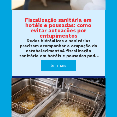
Fiscalização sanitária em
hotéis e pousadas: como
evitar autuações por
entupimentos
Redes hidráulicas e sanitárias
precisam acompanhar a ocupação do
estabelecimentoA fiscalização
sanitária em hotéis e pousadas pode
avaliar as condições de higiene,
ler mais
salubridade e funcionamento dos
ambientes utilizados por hóspedes e
funcionários. Ness…